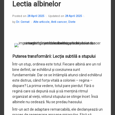
Lectia albinelor
Posted on
28 April 2025
Updated on
28 April 2025
Categories:
by
Dr. Cernat
Alte articole
,
Anti cancer
,
Diete
Puterea transformării: Lecția subtilă a stupului
Într-un stup, ordinea este totul. Fiecare albină are un rol
bine definit, iar echilibrul și coeziunea sunt
fundamentale. Dar ce se întâmplă atunci când echilibrul
este distrus, când forța vitală a coloniei – regina –
dispare? La prima vedere, totul pare pierdut. Fără o
regină care să depună ouă și să mențină ritmul
organizat al vieții, viitorul stupului se stinge încet. Însă
albinele nu cedează. Nu se predau haosului.
Într-un act de adaptare remarcabilă, ele declanșează un
proces de regenerare aproape miraculos. Fără să