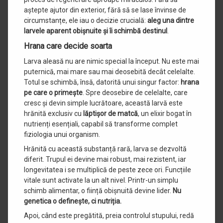
aștepte ajutor din exterior, fără să se lase învinse de
circumstanțe, ele iau o decizie crucială:
aleg una dintre
larvele aparent obișnuite și îi schimbă destinul
.
Hrana care decide soarta
Larva aleasă nu are nimic special la început. Nu este mai
puternică, mai mare sau mai deosebită decât celelalte.
Totul se schimbă, însă, datorită unui singur factor:
hrana
pe care o primește
. Spre deosebire de celelalte, care
cresc și devin simple lucrătoare, această larvă este
hrănită exclusiv cu
lăptișor de matcă
, un elixir bogat în
nutrienți esențiali, capabil să transforme complet
fiziologia unui organism.
Hrănită cu această substanță rară, larva se dezvoltă
diferit. Trupul ei devine mai robust, mai rezistent, iar
longevitatea i se multiplică de peste zece ori. Funcțiile
vitale sunt activate la un alt nivel. Printr-un simplu
schimb alimentar, o ființă obișnuită devine lider.
Nu
genetica o definește, ci nutriția.
Apoi, când este pregătită, preia controlul stupului, redă