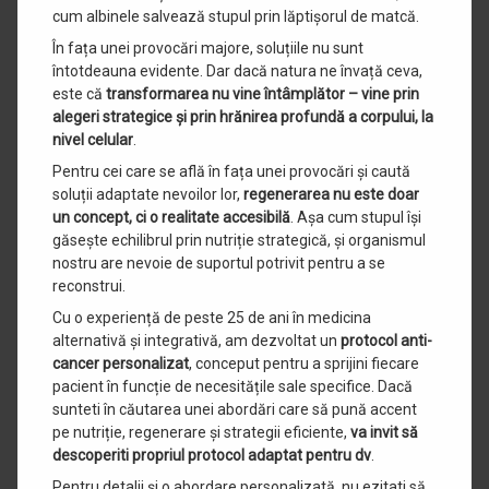
cum albinele salvează stupul prin lăptișorul de matcă.
În fața unei provocări majore, soluțiile nu sunt
întotdeauna evidente. Dar dacă natura ne învață ceva,
este că
transformarea nu vine întâmplător – vine prin
alegeri strategice și prin hrănirea profundă a corpului, la
nivel celular
.
Pentru cei care se află în fața unei provocări și caută
soluții adaptate nevoilor lor,
regenerarea nu este doar
un concept, ci o realitate accesibilă
. Așa cum stupul își
găsește echilibrul prin nutriție strategică, și organismul
nostru are nevoie de suportul potrivit pentru a se
reconstrui.
Cu o experiență de peste 25 de ani în medicina
alternativă și integrativă, am dezvoltat un
protocol anti-
cancer personalizat
, conceput pentru a sprijini fiecare
pacient în funcție de necesitățile sale specifice. Dacă
sunteti în căutarea unei abordări care să pună accent
pe nutriție, regenerare și strategii eficiente,
va invit să
descoperiti propriul protocol adaptat pentru dv
.
Pentru detalii și o abordare personalizată, nu ezitati să