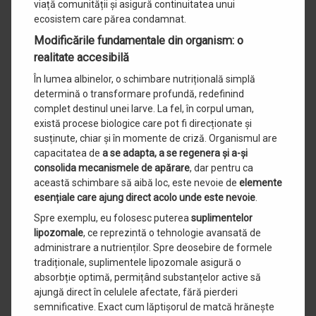
viață comunității și asigură continuitatea unui
ecosistem care părea condamnat.
Modificările fundamentale din organism: o
realitate accesibilă
În lumea albinelor, o schimbare nutrițională simplă
determină o transformare profundă, redefinind
complet destinul unei larve. La fel, în corpul uman,
există procese biologice care pot fi direcționate și
susținute, chiar și în momente de criză. Organismul are
capacitatea de
a se adapta, a se regenera și a-și
consolida mecanismele de apărare
, dar pentru ca
această schimbare să aibă loc, este nevoie de
elemente
esențiale care ajung direct acolo unde este nevoie
.
Spre exemplu, eu folosesc puterea
suplimentelor
lipozomale
, ce reprezintă o tehnologie avansată de
administrare a nutrienților. Spre deosebire de formele
tradiționale, suplimentele lipozomale asigură o
absorbție optimă, permițând substanțelor active să
ajungă direct în celulele afectate, fără pierderi
semnificative. Exact cum lăptișorul de matcă hrănește