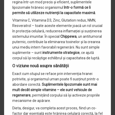
regina într-un mod precis și eficient, suplimentele
lipozomale hrănesc organismul
într-o formă ce îi
permite să utilizeze nutrienții la capacitate maximă
.
Vitamina C, Vitamina D3, Zinc, Glutation redus, NMN,
Resveratrol – toate aceste elemente joacă un rol crucial
în protecția celulară, reducerea inflamației și susținerea
sistemului imunitar. În special
Chippewa
, un antitumoral
puternic, contribuie la eliminarea toxinelor și la crearea
unui mediu intern favorabil regenerării. Nu sunt simple
suplimente – sunt
instrumente strategice
, ce ajută
corpul să își recâștige echilibrul și capacitatea de luptă.
O viziune nouă asupra sănătății
Exact cum stupul se reface prin intervenția hranei
potrivite, și organismul uman poate fi susținut printr-o
abordare corectă.
Suplimentele lipozomale sunt mai
mult decât simple vitamine – ele sunt vehicule de
regenerare
, permițând corpului să își activeze propriile
mecanisme de apărare.
Dieta, desigur, va completa acest proces, fiind un co-
factor dar esențială este hrănirea celulară corectă, la fel