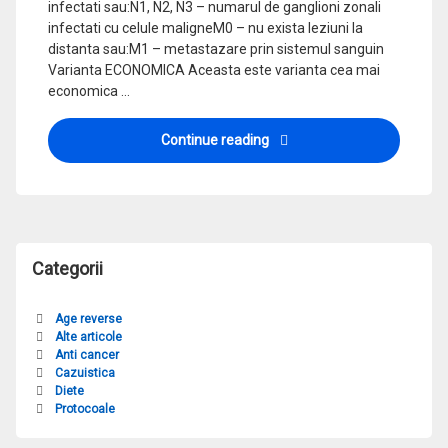
infectati sau:N1, N2, N3 – numarul de ganglioni zonali
infectati cu celule maligneM0 – nu exista leziuni la
distanta sau:M1 – metastazare prin sistemul sanguin
Varianta ECONOMICA Aceasta este varianta cea mai
economica …
Protocolul T4-N0-N1-N2-N
Continue reading
Categorii
Age reverse
Alte articole
Anti cancer
Cazuistica
Diete
Protocoale