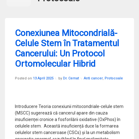
Leave
Conexiunea Mitocondrială-
a
Comment
Celule Stem în Tratamentul
on
Conexiunea
Cancerului: Un Protocol
Mitocondrială-
Celule
Ortomolecular Hibrid ​
Stem
în
Tratamentul
Updated on
13 April 2025
Categories:
Posted on
13 April 2025
by
Dr. Cernat
Anti cancer
,
Protocoale
Cancerului:
Un
Protocol
Ortomolecular
Hibrid
Introducere Teoria conexiunii mitocondriale-celule stem
(MSCC) sugerează că cancerul apare din cauza
insuficienței cronice a fosforilării oxidative (OxPhos) în
celulele stem. ​ Această insuficiență duce la formarea
celulelor stem canceroase (CSCs) și la un metabolism