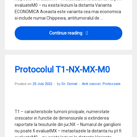
evaluateM0 – nu exista leziuni la distanta Varianta
ECONOMICA Aceasta este varianta cea mai economica
si include numai Chippewa, antitumoralul de …
Protocolul T0-Tis-NX-MX-M
Continue reading
Protocolul T1-NX-MX-M0
Updated on
3 August 2023
Categories:
Posted on
23 July 2022
by
Dr. Cernat
Anti cancer
,
Protocoale
T1 – caracteristicile tumorii pricipale, numerotate
crescator in functie de dimensiunile si extinderea
raportate la tesuturile din jur;NX – Numarul de ganglioni
nu poate fi evaluatMX – metastazele la distanta nu pt fi