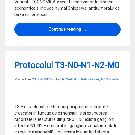
Varianta ECONOMICA Aceasta este varianta cea mai
economica si include numai Chippewa, antitumoralul de
baza din protocol. …
Protocolul T2-N0-N1-M0
Continue reading
Protocolul T3-N0-N1-N2-M0
Updated on
28 September 2023
Categories:
Posted on
23 July 2022
by
Dr. Cernat
Anti cancer
,
Protocoale
T3 – caracteristicile tumorii pricipale, numerotate
crescator in functie de dimensiunile si extinderea
raportate la tesuturile din jur;N0 – Nu exista ganglioni
infectatiN1, N2 – numarul de ganglioni zonali infectati
cu celule maligneM0 – nu exista leziuni la distanta