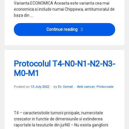
Varianta ECONOMICA Aceasta este varianta cea mai
economica si include numai Chippewa, antitumoralul de
baza din …
Protocolul T3-N0-N1-N2-M0
Continue reading
1
Protocolul T4-N0-N1-N2-N3-
Comment
on
M0-M1
Protocolul
T4-
N0-
Updated on
28 September 2023
N1-
Categories:
Posted on
13 July 2022
by
Dr. Cernat
Anti cancer
,
Protocoale
N2-
N3-
M0-
M1
T4 – caracteristicile tumorii pricipale, numerotate
crescator in functie de dimensiunile si extinderea
raportate la tesuturile din jurN0 – Nu exista ganglioni