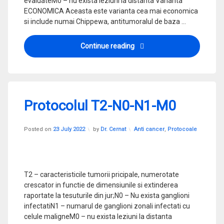
evaluateM0 – nu exista leziuni la distanta Varianta
ECONOMICA Aceasta este varianta cea mai economica
si include numai Chippewa, antitumoralul de baza …
Protocolul T1-NX-MX-M0
Continue reading
Protocolul T2-N0-N1-M0
Updated on
3 August 2023
Categories:
Posted on
23 July 2022
by
Dr. Cernat
Anti cancer
,
Protocoale
T2 – caracteristicile tumorii pricipale, numerotate
crescator in functie de dimensiunile si extinderea
raportate la tesuturile din jur;N0 – Nu exista ganglioni
infectatiN1 – numarul de ganglioni zonali infectati cu
celule maligneM0 – nu exista leziuni la distanta