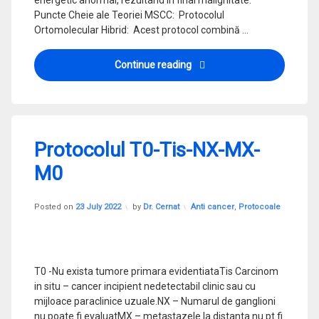
energetic anormal, rezultând în final malignitate. ​
Puncte Cheie ale Teoriei MSCC: ​ Protocolul
Ortomolecular Hibrid: ​ Acest protocol combină …
Conexiunea Mitocondrială-Ce
Continue reading
Protocolul T0-Tis-NX-MX-
M0
Updated on
3 August 2023
Categories:
Posted on
23 July 2022
by
Dr. Cernat
Anti cancer
,
Protocoale
T0 -Nu exista tumore primara evidentiataTis Carcinom
in situ – cancer incipient nedetectabil clinic sau cu
mijloace paraclinice uzuale.NX – Numarul de ganglioni
nu poate fi evaluatMX – metastazele la distanta nu pt fi